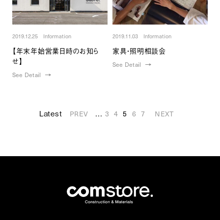
2019.12.25 Information
2019.11.03 Information
【年末年始営業日時のお知ら
家具・照明相談会
せ】
See Detail
See Detail
Latest
...
PREV
3
4
5
6
7
NEXT