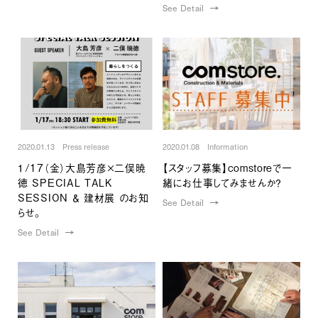
See Detail
2020.01.13 Press release
2020.01.08 Information
１/17（金）大島芳彦×二俣暁
【スタッフ募集】comstoreで一
徳 SPECIAL TALK
緒にお仕事してみませんか？
SESSION ＆ 建材展 のお知
See Detail
らせ。
See Detail