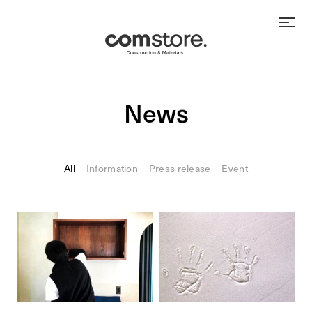
N
e
w
s
All
Information
Press release
Event