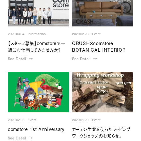
2020.03.04 Information
2020.02.28 Event
【スタッフ募集】comstoreで一
CRUSH×comstore
緒にお仕事してみませんか？
BOTANICAL INTERIOR
See Detail
See Detail
2020.02.22 Event
2020.01.20 Event
comstore 1st Anniversary
カーテン生地を使ったラッピング
ワークショップのお知らせ。
See Detail