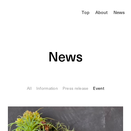
T
o
p
A
b
o
u
t
N
e
w
s
N
e
w
s
All
Information
Press release
Event