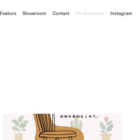
F
e
a
t
u
r
e
S
h
o
w
r
o
o
m
C
o
n
t
a
c
t
F
o
r
B
u
s
i
n
e
s
s
I
n
s
t
a
g
r
a
m