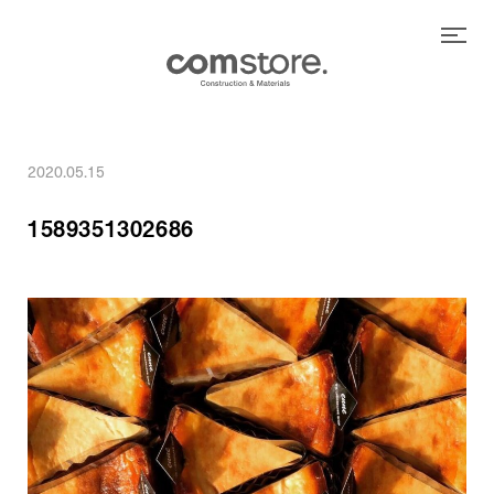
2020.05.15
1589351302686