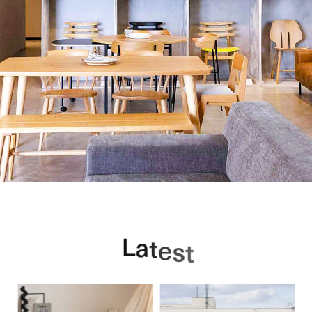
L
a
t
e
s
t