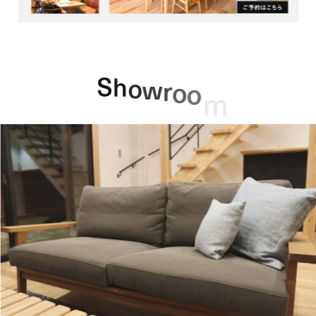
S
h
o
w
r
o
o
m