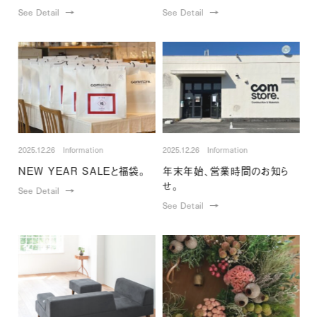
See Detail
See Detail
2025.12.26 Information
2025.12.26 Information
NEW YEAR SALEと福袋。
年末年始、営業時間のお知ら
せ。
See Detail
See Detail