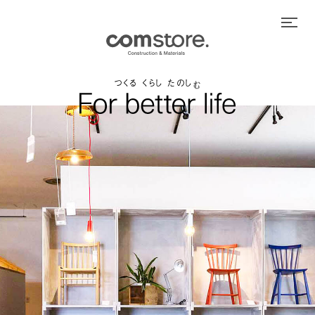
つ
く
る
く
ら
し
た
の
し
む