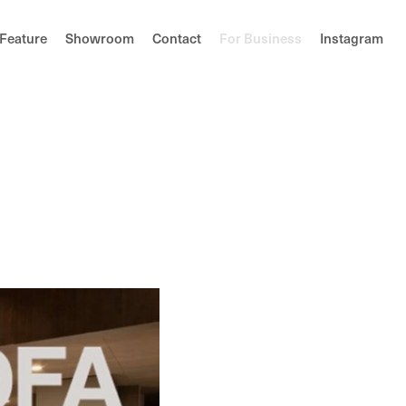
F
e
a
t
u
r
e
S
h
o
w
r
o
o
m
C
o
n
t
a
c
t
F
o
r
B
u
s
i
n
e
s
s
I
n
s
t
a
g
r
a
m