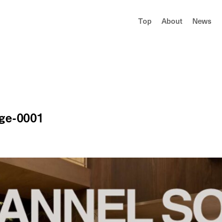
T
o
p
A
b
o
u
t
N
e
w
s
e-0001